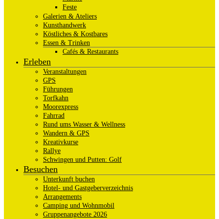
Feste
Galerien & Ateliers
Kunsthandwerk
Köstliches & Kostbares
Essen & Trinken
Cafés & Restaurants
Erleben
Veranstaltungen
GPS
Führungen
Torfkahn
Moorexpress
Fahrrad
Rund ums Wasser & Wellness
Wandern & GPS
Kreativkurse
Rallye
Schwingen und Putten: Golf
Besuchen
Unterkunft buchen
Hotel- und Gastgeberverzeichnis
Arrangements
Camping und Wohnmobil
Gruppenangebote 2026