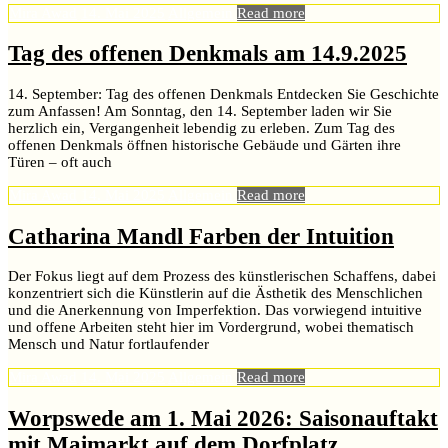
Mira Awad
14. Mai 2025
Allgemein
Read more
Tag des offenen Denkmals am 14.9.2025
14. September: Tag des offenen Denkmals Entdecken Sie Geschichte
zum Anfassen! Am Sonntag, den 14. September laden wir Sie
herzlich ein, Vergangenheit lebendig zu erleben. Zum Tag des
offenen Denkmals öffnen historische Gebäude und Gärten ihre
Türen – oft auch
Mira Awad
14. Mai 2025
Allgemein
Read more
Catharina Mandl Farben der Intuition
Der Fokus liegt auf dem Prozess des künstlerischen Schaffens, dabei
konzentriert sich die Künstlerin auf die Ästhetik des Menschlichen
und die Anerkennung von Imperfektion. Das vorwiegend intuitive
und offene Arbeiten steht hier im Vordergrund, wobei thematisch
Mensch und Natur fortlaufender
Mira Awad
14. Mai 2025
Allgemein
Read more
Worpswede am 1. Mai 2026: Saisonauftakt
mit Maimarkt auf dem Dorfplatz