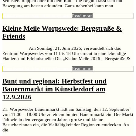
Schusters Rappen oder mit dem Rad – die Region lässt sich mit
Bewegung am besten erkunden. Ganz nebenbei kann man
Mira Awad
15. Mai 2025
Allgemein
Read more
Kleine Meile Worpswede: Bergstraße &
Friends
Am Sonntag, 21. Juni 2026, verwandelt sich das
Zentrum Worpswedes von 11 bis 18 Uhr erneut in eine lebendige
Flanier- und Erlebnismeile: Die „Kleine Meile 2026 – Bergstraße &
Mira Awad
14. Mai 2025
Allgemein
Read more
Bunt und regional: Herbstfest und
Bauernmarkt im Künstlerdorf am
12.9.2026
21. Worpsweder Bauernmarkt lädt am Samstag, den 12. September
von 11.00 – 18.00 Uhr zu einem bunten Bauernmarkt ein. Der Markt
lädt wie in den vergangenen Jahren große und kleine
Besucher:innen ein, die Vielfältigkeit der Region zu entdecken. An
die