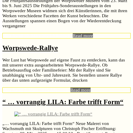
Die Frühjahrsausstellungen der Worpsweder Museen vom 23. März
bis 9. Juni 2025 Die Frühjahrs-Sonderausstellungen in den
Worpsweder Museen widmen sich drei Künstlerinnen, die mit ihren
Werken verschiedene Facetten der Kunst beleuchten. Die
Ausstellungen spannen einen Bogen von der Wiederentdeckung
vergangener
Mira Awad
10. März 2025
Allgemein
Read more
Worpswede-Rallye
Wer Lust hat Worpswede auf eigene Faust zu entdecken, kann das
mit unserer extra ausgearbeiteten Worpswede-Rallye. Ob
Betriebsausflug oder Familinefeier: Mit der Rallye sind Sie
unabhängig von Uhr- und Jahreszeit. Sie bestellen unsere Rallye
über das unten aufgezeigte Formular, drucken
Mira Awad
7. März 2025
Allgemein
Read more
“ … vorrangig LILA: Farbe trifft Form“
„… vorrangig LILA: Farbe trifft Form“ Neue Malerei von
Wachsmuth mit Skulpturen von Christoph Fischer Eröffnung: