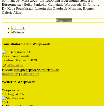
Sonntag, 09. März 2025, um 15:00 Uhr Begrüßung: stellvertr.
Bürgermeister Heiko Pankoke, Gemeinde Worpswede Einführung:
Dr. Katja Pourshirazi, Leiterin des Overbeck-Museum, Bremen
Galerie Altes
Mira Awad
6. März 2025
Allgemein
Read more
« Zurück
Weiter »
Touristinformation Worpswede
Bergstraße 13
27726 Worpswede
Telefon: 04792-935820
WhatsApp
E-Mail:
info@worpswede-touristik.de
Impressum
|
Datenschutz
Wetter in Worpswede
Worpswede
10. August 2026
16°C