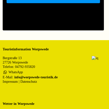
Touristinformation Worpswede
Bergstraße 13
27726 Worpswede
Telefon: 04792-935820
WhatsApp
E-Mail:
info@worpswede-touristik.de
Impressum
|
Datenschutz
Wetter in Worpswede