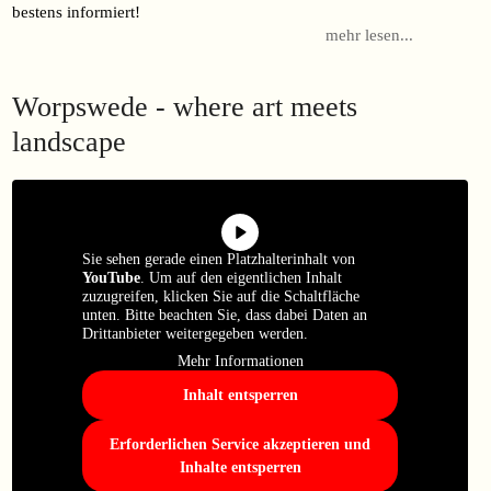
bestens informiert!
mehr lesen...
Worpswede - where art meets
landscape
Sie sehen gerade einen Platzhalterinhalt von
YouTube
. Um auf den eigentlichen Inhalt
zuzugreifen, klicken Sie auf die Schaltfläche
unten. Bitte beachten Sie, dass dabei Daten an
Drittanbieter weitergegeben werden.
Mehr Informationen
Inhalt entsperren
Erforderlichen Service akzeptieren und
Inhalte entsperren