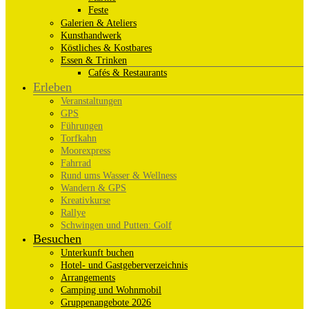
Feste
Galerien & Ateliers
Kunsthandwerk
Köstliches & Kostbares
Essen & Trinken
Cafés & Restaurants
Erleben
Veranstaltungen
GPS
Führungen
Torfkahn
Moorexpress
Fahrrad
Rund ums Wasser & Wellness
Wandern & GPS
Kreativkurse
Rallye
Schwingen und Putten: Golf
Besuchen
Unterkunft buchen
Hotel- und Gastgeberverzeichnis
Arrangements
Camping und Wohnmobil
Gruppenangebote 2026