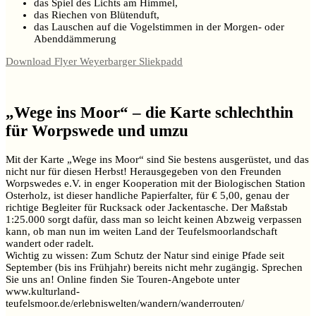
das Spiel des Lichts am Himmel,
das Riechen von Blütenduft,
das Lauschen auf die Vogelstimmen in der Morgen- oder
Abenddämmerung
Download Flyer Weyerbarger Sliekpadd
„Wege ins Moor“ – die Karte schlechthin
für Worpswede und umzu
Mit der Karte „Wege ins Moor“ sind Sie bestens ausgerüstet, und das
nicht nur für diesen Herbst! Herausgegeben von den Freunden
Worpswedes e.V. in enger Kooperation mit der Biologischen Station
Osterholz, ist dieser handliche Papierfalter, für € 5,00, genau der
richtige Begleiter für Rucksack oder Jackentasche. Der Maßstab
1:25.000 sorgt dafür, dass man so leicht keinen Abzweig verpassen
kann, ob man nun im weiten Land der Teufelsmoorlandschaft
wandert oder radelt.
Wichtig zu wissen: Zum Schutz der Natur sind einige Pfade seit
September (bis ins Frühjahr) bereits nicht mehr zugängig. Sprechen
Sie uns an! Online finden Sie Touren-Angebote unter
www.kulturland-
teufelsmoor.de/erlebniswelten/wandern/wanderrouten/