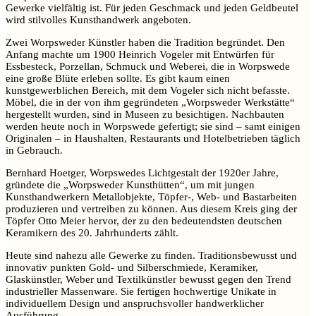
Gewerke vielfältig ist. Für jeden Geschmack und jeden Geldbeutel
wird stilvolles Kunsthandwerk angeboten.
Zwei Worpsweder Künstler haben die Tradition begründet. Den
Anfang machte um 1900 Heinrich Vogeler mit Entwürfen für
Essbesteck, Porzellan, Schmuck und Weberei, die in Worpswede
eine große Blüte erleben sollte. Es gibt kaum einen
kunstgewerblichen Bereich, mit dem Vogeler sich nicht befasste.
Möbel, die in der von ihm gegründeten „Worpsweder Werkstätte“
hergestellt wurden, sind in Museen zu besichtigen. Nachbauten
werden heute noch in Worpswede gefertigt; sie sind – samt einigen
Originalen – in Haushalten, Restaurants und Hotelbetrieben täglich
in Gebrauch.
Bernhard Hoetger, Worpswedes Lichtgestalt der 1920er Jahre,
gründete die „Worpsweder Kunsthütten“, um mit jungen
Kunsthandwerkern Metallobjekte, Töpfer-, Web- und Bastarbeiten
produzieren und vertreiben zu können. Aus diesem Kreis ging der
Töpfer Otto Meier hervor, der zu den bedeutendsten deutschen
Keramikern des 20. Jahrhunderts zählt.
Heute sind nahezu alle Gewerke zu finden. Traditionsbewusst und
innovativ punkten Gold- und Silberschmiede, Keramiker,
Glaskünstler, Weber und Textilkünstler bewusst gegen den Trend
industrieller Massenware. Sie fertigen hochwertige Unikate in
individuellem Design und anspruchsvoller handwerklicher
Ausführung.