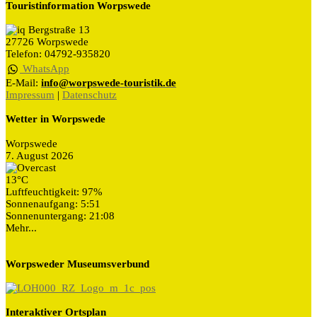
Touristinformation Worpswede
Bergstraße 13
27726 Worpswede
Telefon: 04792-935820
WhatsApp
E-Mail:
info@worpswede-touristik.de
Impressum
|
Datenschutz
Wetter in Worpswede
Worpswede
7. August 2026
13°C
Luftfeuchtigkeit: 97%
Sonnenaufgang: 5:51
Sonnenuntergang: 21:08
Mehr...
Worpsweder Museumsverbund
Interaktiver Ortsplan