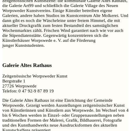
zeitgenössischen Kunstszene: die kommunale Galerie Altes Rathaus,
die Galerie Art99 und schließlich die Galerie Village des Neuen
Worpsweder Kunstvereins. Einige Künstler betreiben eigene
Galerien, andere haben Studios im Kunstcentrum Alte Molkerei. Und
dann gibt es noch die Wäscheleine unter freiem Himmel, die mit
aktueller Druckgrafik zum festen Bestandteil des samstäglichen
Wochenmarktes zählt. Frischen Wind garantiert nach wie vor auch
die Stipendiatenstätte. Gegenwärtig konzentrieren sich die
Künstlerhäuser Worpswede e. V. auf die Förderung
junger Kunststudenten.
Galerie Altes Rathaus
Zeitgenössische Worpsweder Kunst
Bergstraße 1
27726 Worpswede
Telefon: 0 47 92-9 87 89 19
Die Galerie Altes Rathaus ist eine Einrichtung der Gemeinde
Worpswede. Gezeigt werden Ausstellungen zeitgenössischer Kunst
von Künstlerinnen und Künstlern aus Worpswede. Im Wechsel von 4
bis 6 Wochen werden in Einzel- oder Gruppenausstellungen neben
traditionellen Formen der Malerei, Grafik, Bildhauerei, Fotografie
und des Kunsthandwerks neue Ausdrucksformen des aktuellen
Kunstschaffens präsentiert.