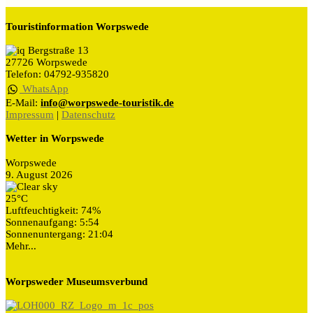
Touristinformation Worpswede
Bergstraße 13
27726 Worpswede
Telefon: 04792-935820
WhatsApp
E-Mail:
info@worpswede-touristik.de
Impressum
|
Datenschutz
Wetter in Worpswede
Worpswede
9. August 2026
25°C
Luftfeuchtigkeit: 74%
Sonnenaufgang: 5:54
Sonnenuntergang: 21:04
Mehr...
Worpsweder Museumsverbund