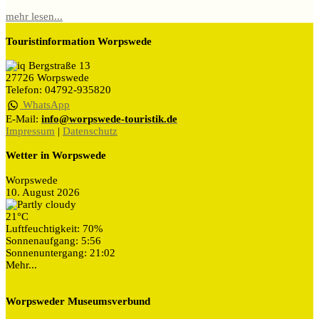
mehr lesen...
Touristinformation Worpswede
Bergstraße 13
27726 Worpswede
Telefon: 04792-935820
WhatsApp
E-Mail:
info@worpswede-touristik.de
Impressum
|
Datenschutz
Wetter in Worpswede
Worpswede
10. August 2026
21°C
Luftfeuchtigkeit: 70%
Sonnenaufgang: 5:56
Sonnenuntergang: 21:02
Mehr...
Worpsweder Museumsverbund