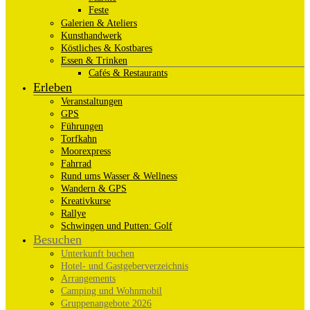
Feste
Galerien & Ateliers
Kunsthandwerk
Köstliches & Kostbares
Essen & Trinken
Cafés & Restaurants
Erleben
Veranstaltungen
GPS
Führungen
Torfkahn
Moorexpress
Fahrrad
Rund ums Wasser & Wellness
Wandern & GPS
Kreativkurse
Rallye
Schwingen und Putten: Golf
Besuchen
Unterkunft buchen
Hotel- und Gastgeberverzeichnis
Arrangements
Camping und Wohnmobil
Gruppenangebote 2026