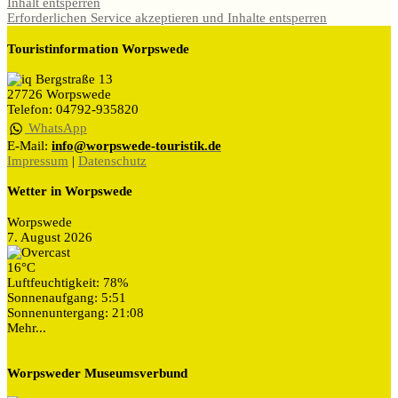
Inhalt entsperren
Erforderlichen Service akzeptieren und Inhalte entsperren
Touristinformation Worpswede
Bergstraße 13
27726 Worpswede
Telefon: 04792-935820
WhatsApp
E-Mail:
info@worpswede-touristik.de
Impressum
|
Datenschutz
Wetter in Worpswede
Worpswede
7. August 2026
16°C
Luftfeuchtigkeit: 78%
Sonnenaufgang: 5:51
Sonnenuntergang: 21:08
Mehr...
Worpsweder Museumsverbund