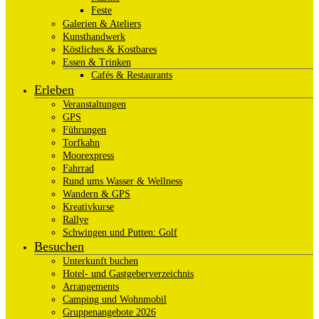
Feste
Galerien & Ateliers
Kunsthandwerk
Köstliches & Kostbares
Essen & Trinken
Cafés & Restaurants
Erleben
Veranstaltungen
GPS
Führungen
Torfkahn
Moorexpress
Fahrrad
Rund ums Wasser & Wellness
Wandern & GPS
Kreativkurse
Rallye
Schwingen und Putten: Golf
Besuchen
Unterkunft buchen
Hotel- und Gastgeberverzeichnis
Arrangements
Camping und Wohnmobil
Gruppenangebote 2026