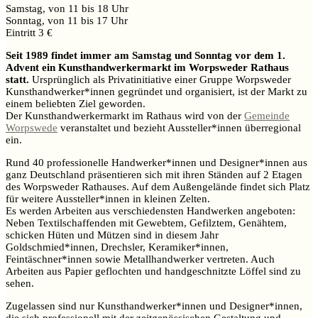
Samstag, von 11 bis 18 Uhr
Sonntag, von 11 bis 17 Uhr
Eintritt 3 €
Seit 1989 findet immer am Samstag und Sonntag vor dem 1.
Advent ein Kunsthandwerkermarkt im Worpsweder Rathaus
statt.
Ursprünglich als Privatinitiative einer Gruppe Worpsweder
Kunsthandwerker*innen gegründet und organisiert, ist der Markt zu
einem beliebten Ziel geworden.
Der Kunsthandwerkermarkt im Rathaus wird von der
Gemeinde
Worpswede
veranstaltet und bezieht Aussteller*innen überregional
ein.
Rund 40 professionelle Handwerker*innen und Designer*innen aus
ganz Deutschland präsentieren sich mit ihren Ständen auf 2 Etagen
des Worpsweder Rathauses. Auf dem Außengelände findet sich Platz
für weitere Aussteller*innen in kleinen Zelten.
Es werden Arbeiten aus verschiedensten Handwerken angeboten:
Neben Textilschaffenden mit Gewebtem, Gefilztem, Genähtem,
schicken Hüten und Mützen sind in diesem Jahr
Goldschmied*innen, Drechsler, Keramiker*innen,
Feintäschner*innen sowie Metallhandwerker vertreten. Auch
Arbeiten aus Papier geflochten und handgeschnitzte Löffel sind zu
sehen.
Zugelassen sind nur Kunsthandwerker*innen und Designer*innen,
die sich professionell mit der zeitgenössischen Gestaltung und