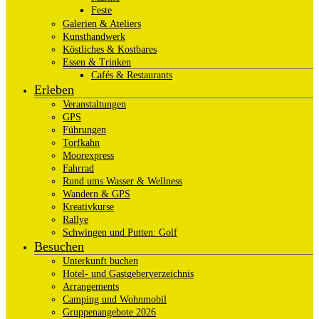
Feste
Galerien & Ateliers
Kunsthandwerk
Köstliches & Kostbares
Essen & Trinken
Cafés & Restaurants
Erleben
Veranstaltungen
GPS
Führungen
Torfkahn
Moorexpress
Fahrrad
Rund ums Wasser & Wellness
Wandern & GPS
Kreativkurse
Rallye
Schwingen und Putten: Golf
Besuchen
Unterkunft buchen
Hotel- und Gastgeberverzeichnis
Arrangements
Camping und Wohnmobil
Gruppenangebote 2026