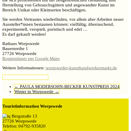
Herstellung von Gebrauchsgütern und angewandter Kunst im
Bereich Unikat oder Kleinserien beschäftigen.
Sie werden Vertrautes wiederfinden, vor allem aber Arbeiten neuer
Aussteller*innen bestaunen können: vielfältig, überraschend,
experimentell, verspielt, puristisch und edel …
Es darf gekauft werden!
Rathaus Worpswede
Bauernreihe 1
27726 Worpswede
Routenplaner per Google Maps
Weitere Informationen:
worpsweder-kunsthandwerkermarkt.de
Imke
Allgemein
drucken
←
PAULA MODERSOHN-BECKER KUNSTPREIS 2024
Winter in Worpswede
→
Touristinformation Worpswede
Bergstraße 13
27726 Worpswede
Telefon: 04792-935820