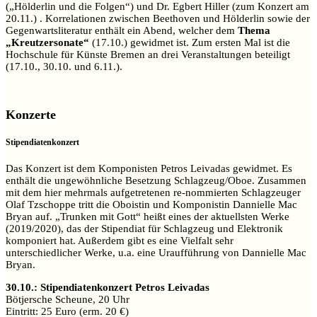
(„Hölderlin und die Folgen“) und Dr. Egbert Hiller (zum Konzert am
20.11.) . Korrelationen zwischen Beethoven und Hölderlin sowie der
Gegenwartsliteratur enthält ein Abend, welcher dem
Thema
„Kreutzersonate“
(17.10.) gewidmet ist. Zum ersten Mal ist die
Hochschule für Künste Bremen an drei Veranstaltungen beteiligt
(17.10., 30.10. und 6.11.).
Konzerte
Stipendiatenkonzert
Das Konzert ist dem Komponisten Petros Leivadas gewidmet. Es
enthält die ungewöhnliche Besetzung Schlagzeug/Oboe. Zusammen
mit dem hier mehrmals aufgetretenen re-nommierten Schlagzeuger
Olaf Tzschoppe tritt die Oboistin und Komponistin Dannielle Mac
Bryan auf. „Trunken mit Gott“ heißt eines der aktuellsten Werke
(2019/2020), das der Stipendiat für Schlagzeug und Elektronik
komponiert hat. Außerdem gibt es eine Vielfalt sehr
unterschiedlicher Werke, u.a. eine Uraufführung von Dannielle Mac
Bryan.
30.10.: Stipendiatenkonzert Petros Leivadas
Bötjersche Scheune, 20 Uhr
Eintritt: 25 Euro (erm. 20 €)