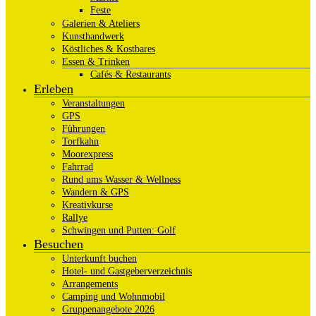
Feste
Galerien & Ateliers
Kunsthandwerk
Köstliches & Kostbares
Essen & Trinken
Cafés & Restaurants
Erleben
Veranstaltungen
GPS
Führungen
Torfkahn
Moorexpress
Fahrrad
Rund ums Wasser & Wellness
Wandern & GPS
Kreativkurse
Rallye
Schwingen und Putten: Golf
Besuchen
Unterkunft buchen
Hotel- und Gastgeberverzeichnis
Arrangements
Camping und Wohnmobil
Gruppenangebote 2026