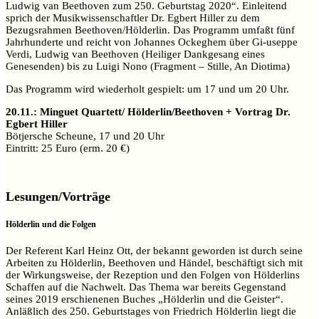
Ludwig van Beethoven zum 250. Geburtstag 2020“. Einleitend
sprich der Musikwissenschaftler Dr. Egbert Hiller zu dem
Bezugsrahmen Beethoven/Hölderlin. Das Programm umfaßt fünf
Jahrhunderte und reicht von Johannes Ockeghem über Gi-useppe
Verdi, Ludwig van Beethoven (Heiliger Dankgesang eines
Genesenden) bis zu Luigi Nono (Fragment – Stille, An Diotima)
Das Programm wird wiederholt gespielt: um 17 und um 20 Uhr.
20.11.: Minguet Quartett/ Hölderlin/Beethoven + Vortrag Dr.
Egbert Hiller
Bötjersche Scheune, 17 und 20 Uhr
Eintritt: 25 Euro (erm. 20 €)
Lesungen/Vorträge
Hölderlin und die Folgen
Der Referent Karl Heinz Ott, der bekannt geworden ist durch seine
Arbeiten zu Hölderlin, Beethoven und Händel, beschäftigt sich mit
der Wirkungsweise, der Rezeption und den Folgen von Hölderlins
Schaffen auf die Nachwelt. Das Thema war bereits Gegenstand
seines 2019 erschienenen Buches „Hölderlin und die Geister“.
Anläßlich des 250. Geburtstages von Friedrich Hölderlin liegt die