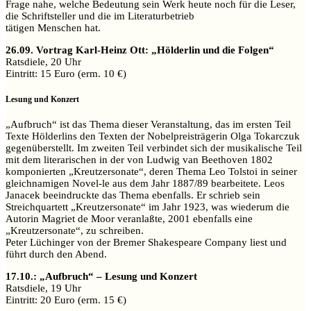
Frage nahe, welche Bedeutung sein Werk heute noch für die Leser,
die Schriftsteller und die im Literaturbetrieb
tätigen Menschen hat.
26.09. Vortrag Karl-Heinz Ott: „Hölderlin und die Folgen“
Ratsdiele, 20 Uhr
Eintritt: 15 Euro (erm. 10 €)
Lesung und Konzert
„Aufbruch“ ist das Thema dieser Veranstaltung, das im ersten Teil
Texte Hölderlins den Texten der Nobelpreisträgerin Olga Tokarczuk
gegenüberstellt. Im zweiten Teil verbindet sich der musikalische Teil
mit dem literarischen in der von Ludwig van Beethoven 1802
komponierten „Kreutzersonate“, deren Thema Leo Tolstoi in seiner
gleichnamigen Novel-le aus dem Jahr 1887/89 bearbeitete. Leos
Janacek beeindruckte das Thema ebenfalls. Er schrieb sein
Streichquartett „Kreutzersonate“ im Jahr 1923, was wiederum die
Autorin Magriet de Moor veranlaßte, 2001 ebenfalls eine
„Kreutzersonate“, zu schreiben.
Peter Lüchinger von der Bremer Shakespeare Company liest und
führt durch den Abend.
17.10.: „Aufbruch“ – Lesung und Konzert
Ratsdiele, 19 Uhr
Eintritt: 20 Euro (erm. 15 €)