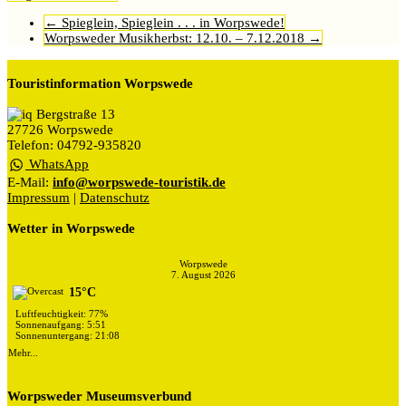
←
Spieglein, Spieglein . . . in Worpswede!
Worpsweder Musikherbst: 12.10. – 7.12.2018
→
Touristinformation Worpswede
Bergstraße 13
27726 Worpswede
Telefon: 04792-935820
WhatsApp
E-Mail:
info@worpswede-touristik.de
Impressum
|
Datenschutz
Wetter in Worpswede
Worpswede
7. August 2026
15°C
Luftfeuchtigkeit: 77%
Sonnenaufgang: 5:51
Sonnenuntergang: 21:08
Mehr...
Worpsweder Museumsverbund