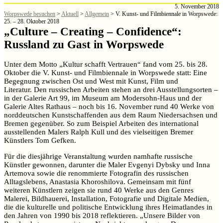
5. November 2018
Worpswede besuchen
>
Aktuell
>
Allgemein
>
V. Kunst- und Filmbiennale in Worpswede:
25. – 28. Oktober 2018
„Culture – Creating – Confidence“:
Russland zu Gast in Worpswede
Unter dem Motto „Kultur schafft Vertrauen“ fand vom 25. bis 28.
Oktober die V. Kunst- und Filmbiennale in Worpswede statt: Eine
Begegnung zwischen Ost und West mit Kunst, Film und
Literatur. Den russischen Arbeiten stehen an drei Ausstellungsorten –
in der Galerie Art 99, im Museum am Modersohn-Haus und der
Galerie Altes Rathaus – noch bis 16. November rund 40 Werke von
norddeutschen Kunstschaffenden aus dem Raum Niedersachsen und
Bremen gegenüber. So zum Beispiel Arbeiten des international
ausstellenden Malers Ralph Kull und des vielseitigen Bremer
Künstlers Tom Gefken.
Für die diesjährige Veranstaltung wurden namhafte russische
Künstler gewonnen, darunter die Maler Evgenyi Dybsky und Inna
Artemova sowie die renommierte Fotografin des russischen
Alltagslebens, Anastasia Khoroshilova. Gemeinsam mit fünf
weiteren Künstlern zeigen sie rund 40 Werke aus den Genres
Malerei, Bildhauerei, Installation, Fotografie und Digitale Medien,
die die kulturelle und politische Entwicklung ihres Heimatlandes in
den Jahren von 1990 bis 2018 reflektieren. „Unsere Bilder von