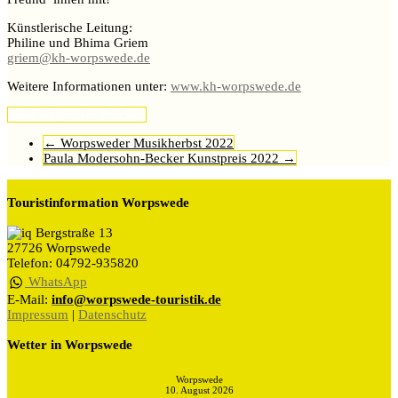
Künstlerische Leitung:
Philine und Bhima Griem
griem@kh-worpswede.de
Weitere Informationen unter:
www.kh-worpswede.de
Imke
Allgemein
drucken
←
Worpsweder Musikherbst 2022
Paula Modersohn-Becker Kunstpreis 2022
→
Touristinformation Worpswede
Bergstraße 13
27726 Worpswede
Telefon: 04792-935820
WhatsApp
E-Mail:
info@worpswede-touristik.de
Impressum
|
Datenschutz
Wetter in Worpswede
Worpswede
10. August 2026