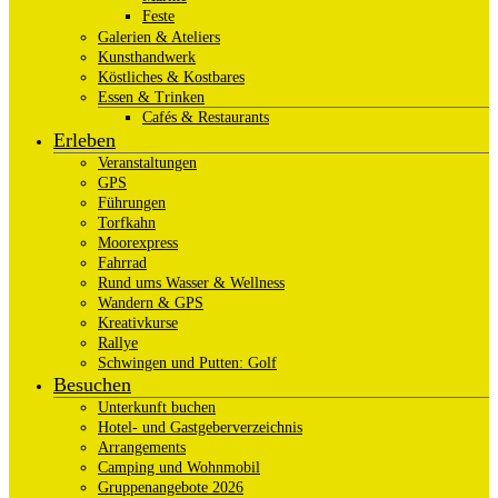
Feste
Galerien & Ateliers
Kunsthandwerk
Köstliches & Kostbares
Essen & Trinken
Cafés & Restaurants
Erleben
Veranstaltungen
GPS
Führungen
Torfkahn
Moorexpress
Fahrrad
Rund ums Wasser & Wellness
Wandern & GPS
Kreativkurse
Rallye
Schwingen und Putten: Golf
Besuchen
Unterkunft buchen
Hotel- und Gastgeberverzeichnis
Arrangements
Camping und Wohnmobil
Gruppenangebote 2026