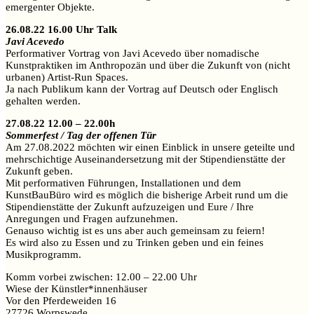
emergenter Objekte. ­
26.08.22 16.00 Uhr Talk
Javi Acevedo
Performativer Vortrag von Javi Acevedo über nomadische
Kunstpraktiken im Anthropozän und über die Zukunft von (nicht
urbanen) Artist-Run Spaces.
Ja nach Publikum kann der Vortrag auf Deutsch oder Englisch
gehalten werden. ­
27.08.22 12.00 – 22.00h
Sommerfest / Tag der offenen Tür
Am 27.08.2022 möchten wir einen Einblick in unsere geteilte und
mehrschichtige Auseinandersetzung mit der Stipendienstätte der
Zukunft geben.
Mit performativen Führungen, Installationen und dem
KunstBauBüro wird es möglich die bisherige Arbeit rund um die
Stipendienstätte der Zukunft aufzuzeigen und Eure / Ihre
Anregungen und Fragen aufzunehmen.
Genauso wichtig ist es uns aber auch gemeinsam zu feiern!
Es wird also zu Essen und zu Trinken geben und ein feines
Musikprogramm.
Komm vorbei zwischen: 12.00 – 22.00 Uhr
Wiese der Künstler*innenhäuser
Vor den Pferdeweiden 16
27726 Worpswede