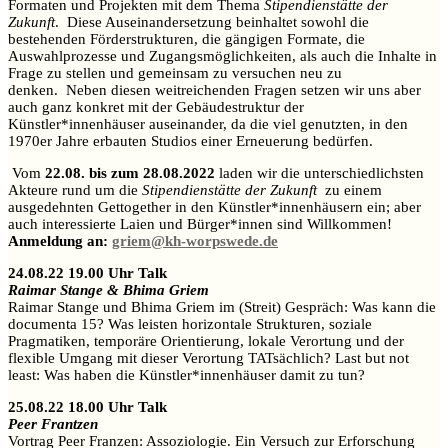
Formaten und Projekten mit dem Thema
Stipendienstätte der
Zukunft
. Diese Auseinandersetzung beinhaltet sowohl die
bestehenden Förderstrukturen, die gängigen Formate, die
Auswahlprozesse und Zugangsmöglichkeiten, als auch die Inhalte in
Frage zu stellen und gemeinsam zu versuchen neu zu
denken. Neben diesen weitreichenden Fragen setzen wir uns aber
auch ganz konkret mit der Gebäudestruktur der
Künstler*innenhäuser auseinander, da die viel genutzten, in den
1970er Jahre erbauten Studios einer Erneuerung bedürfen.
Vom
22.08. bis zum 28.08.2022
laden wir die unterschiedlichsten
Akteure rund um die
Stipendienstätte der Zukunft
zu einem
ausgedehnten Gettogether in den Künstler*innenhäusern ein; aber
auch interessierte Laien und Bürger*innen sind Willkommen!
Anmeldung an:
griem@kh-worpswede.de
24.08.22 19.00 Uhr Talk
Raimar Stange & Bhima Griem
Raimar Stange und Bhima Griem im (Streit) Gespräch: Was kann die
documenta 15? Was leisten horizontale Strukturen, soziale
Pragmatiken, temporäre Orientierung, lokale Verortung und der
flexible Umgang mit dieser Verortung TATsächlich? Last but not
least: Was haben die Künstler*innenhäuser damit zu tun? ­
25.08.22 18.00 Uhr Talk
Peer Frantzen
Vortrag Peer Franzen: Assoziologie. Ein Versuch zur Erforschung