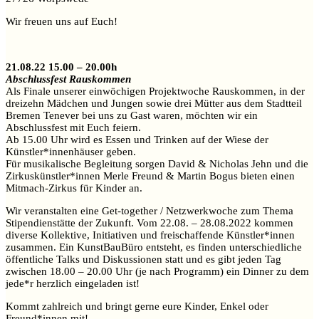
Wir freuen uns auf Euch!
21.08.22 15.00 – 20.00h
Abschlussfest Rauskommen
Als Finale unserer einwöchigen Projektwoche Rauskommen, in der
dreizehn Mädchen und Jungen sowie drei Mütter aus dem Stadtteil
Bremen Tenever bei uns zu Gast waren, möchten wir ein
Abschlussfest mit Euch feiern.
Ab 15.00 Uhr wird es Essen und Trinken auf der Wiese der
Künstler*innenhäuser geben.
Für musikalische Begleitung sorgen David & Nicholas Jehn und die
Zirkuskünstler*innen Merle Freund & Martin Bogus bieten einen
Mitmach-Zirkus für Kinder an.
Wir veranstalten eine Get-together / Netzwerkwoche zum Thema
Stipendienstätte der Zukunft. Vom 22.08. – 28.08.2022 kommen
diverse Kollektive, Initiativen und freischaffende Künstler*innen
zusammen. Ein KunstBauBüro entsteht, es finden unterschiedliche
öffentliche Talks und Diskussionen statt und es gibt jeden Tag
zwischen 18.00 – 20.00 Uhr (je nach Programm) ein Dinner zu dem
jede*r herzlich eingeladen ist!
Kommt zahlreich und bringt gerne eure Kinder, Enkel oder
Freund*innen mit!