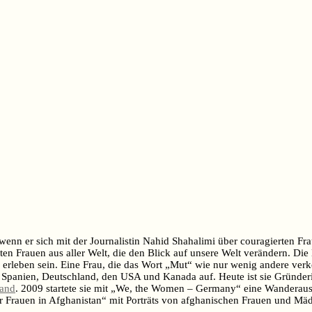
wenn er sich mit der Journalistin Nahid Shahalimi über couragierten Fr
 Frauen aus aller Welt, die den Blick auf unsere Welt verändern. Die K
 erleben sein. Eine Frau, die das Wort „Mut“ wie nur wenig andere ver
 Spanien, Deutschland, den USA und Kanada auf. Heute ist sie Gründe
and
. 2009 startete sie mit „We, the Women – Germany“ eine Wanderauss
ir Frauen in Afghanistan“ mit Porträts von afghanischen Frauen und Mä