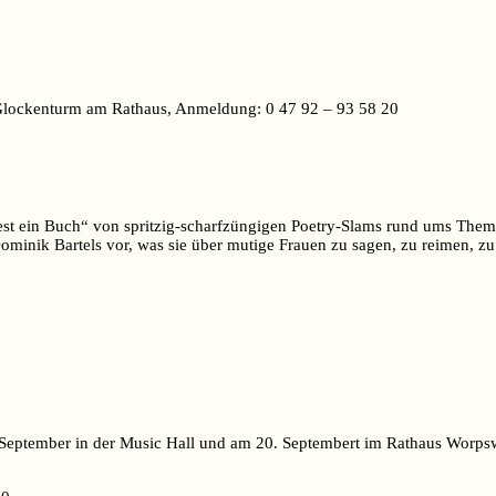
 Glockenturm am Rathaus, Anmeldung: 0 47 92 – 93 58 20
iest ein Buch“ von spritzig-scharfzüngigen Poetry-Slams rund ums Th
inik Bartels vor, was sie über mutige Frauen zu sagen, zu reimen, zu
4. September in der Music Hall und am 20. Septembert im Rathaus Worp