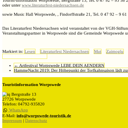
Tourist-Information Worpswede, Bergstraße 13, Tel. 0 47 92 – 93 58 
oder unter
www.literaturfest-niedersachsen.de
sowie Music Hall Worpswede, , Findorffstraße 21, Tel. 0 47 92 – 9 61
Das Literaturfest Niedersachsen wird veranstaltet von der VGH-Stiftun
Veranstaltungspartner in Worpswede sind die Gemeinde Worpswede u
Markiert in:
Lesen
Literaturfest Niedersachsen
Mut
Zaimoglu
Imke
Allgemein
drucken
←
Artfestival Worpswede LEBE DEIN AENDERN
HammeNacht 2019: Der Höhepunkt der Torfkahnsaison lädt zu
Touristinformation Worpswede
Bergstraße 13
27726 Worpswede
Telefon: 04792-935820
WhatsApp
E-Mail:
info@worpswede-touristik.de
Impressum
|
Datenschutz