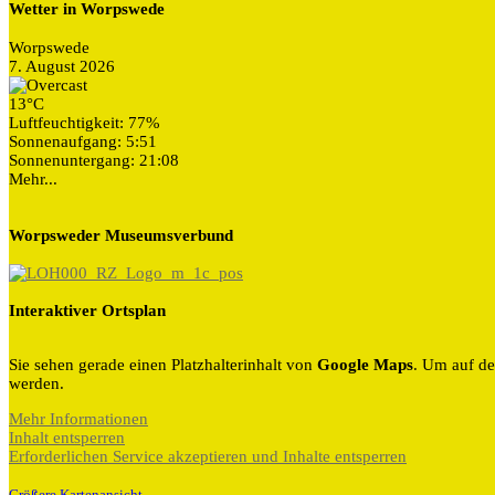
Wetter in Worpswede
Worpswede
7. August 2026
13°C
Luftfeuchtigkeit: 77%
Sonnenaufgang: 5:51
Sonnenuntergang: 21:08
Mehr...
Worpsweder Museumsverbund
Interaktiver Ortsplan
Sie sehen gerade einen Platzhalterinhalt von
Google Maps
. Um auf de
werden.
Mehr Informationen
Inhalt entsperren
Erforderlichen Service akzeptieren und Inhalte entsperren
Größere Kartenansicht