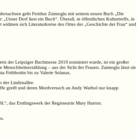
 Niedersachsen geht Feridun Zaimoglu mit seinem neuen Buch „Die
nser Dorf liest ein Buch“. Überall, in öffentlichen Kulturtreffs, in
widmen sich Literaturkreise des Ortes der „Geschichte der Frau“ und
Preis der Leipziger Buchmesse 2019 nominiert wurde, ist ein großer
eue Menschheitserzählung – aus der Sicht der Frauen. Zaimoglu lässt sie
 Frühbottin bis zu Valerie Solanas.
n der Lindenallee.
Waffe greift und deren Mordversuch an Andy Warhol nur knapp
, das Erstlingswerk der Regisseurin Mary Harron.
u.