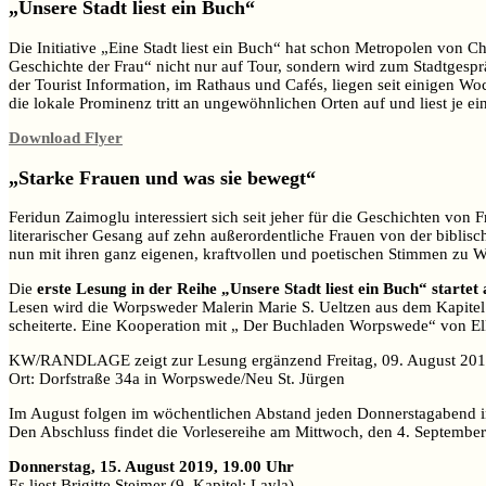
„Unsere Stadt liest ein Buch“
Die Initiative „Eine Stadt liest ein Buch“ hat schon Metropolen von 
Geschichte der Frau“ nicht nur auf Tour, sondern wird zum Stadtgespr
der Tourist Information, im Rathaus und Cafés, liegen seit einigen
die lokale Prominenz tritt an ungewöhnlichen Orten auf und liest je e
Download Flyer
„Starke Frauen und was sie bewegt“
Feridun Zaimoglu interessiert sich seit jeher für die Geschichten von
literarischer Gesang auf zehn außerordentliche Frauen von der biblische
nun mit ihren ganz eigenen, kraftvollen und poetischen Stimmen zu W
Die
erste Lesung in der Reihe „Unsere Stadt liest ein Buch“ star
Lesen wird die Worpsweder Malerin Marie S. Ueltzen aus dem Kapitel
scheiterte. Eine Kooperation mit „ Der Buchladen Worpswede“ von E
KW/RANDLAGE zeigt zur Lesung ergänzend Freitag, 09. August 2019
Ort: Dorfstraße 34a in Worpswede/Neu St. Jürgen
Im August folgen im wöchentlichen Abstand jeden Donnerstagabend
Den Abschluss findet die Vorlesereihe am Mittwoch, den 4. Septembe
Donnerstag, 15. August 2019, 19.00 Uhr
Es liest Brigitte Steimer (9. Kapitel: Layla)