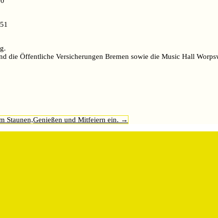
20
 51
g.
nd die Öffentliche Versicherungen Bremen sowie die Music Hall Worp
m Staunen,Genießen und Mitfeiern ein.
→