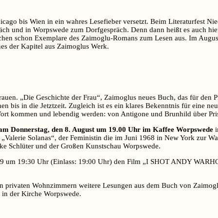
Chicago bis Wien in ein wahres Lesefieber versetzt. Beim Literaturfest
äch und in Worpswede zum Dorfgespräch. Denn dann heißt es auch hier: „U
 Wochen schon Exemplare des Zaimoglu-Romans zum Lesen aus. Im August 
ines der Kapitel aus Zaimoglus Werk.
 Frauen. „Die Geschichte der Frau“, Zaimoglus neues Buch, das für den 
n bis in die Jetztzeit. Zugleich ist es ein klares Bekenntnis für eine n
ort kommen und lebendig werden: von Antigone und Brunhild über Prista
tet am Donnerstag, den 8. August um 19.00 Uhr im Kaffee Worpswede
i
 „Valerie Solanas“, der Feministin die im Juni 1968 in New York zur 
lke Schlüter und der Großen Kunstschau Worpswede.
 um 19:30 Uhr (Einlass: 19:00 Uhr) den Film „I SHOT ANDY WARHOL“
 in privaten Wohnzimmern weitere Lesungen aus dem Buch von Zaimogl
r in der Kirche Worpswede.