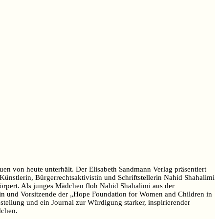
auen von heute unterhält. Der Elisabeth Sandmann Verlag präsentiert
ünstlerin, Bürgerrechtsaktivistin und Schriftstellerin Nahid Shahalimi
körpert. Als junges Mädchen floh Nahid Shahalimi aus der
rin und Vorsitzende der „Hope Foundation for Women and Childre
n in
tellung und ein Journal zur Würdigung starker, inspirierender
dchen.