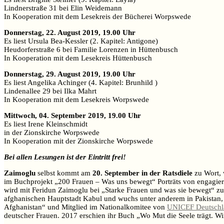
Lindnerstraße 31 bei Elin Weidemann
In Kooperation mit dem Lesekreis der Bücherei Worpswede
Donnerstag, 22. August 2019, 19.00 Uhr
Es liest Ursula Bea-Kessler (2. Kapitel: Antigone)
Heudorferstraße 6 bei Familie Lorenzen in Hüttenbusch
In Kooperation mit dem Lesekreis Hüttenbusch
Donnerstag, 29. August 2019, 19.00 Uhr
Es liest Angelika Achinger (4. Kapitel: Brunhild )
Lindenallee 29 bei Ilka Mahrt
In Kooperation mit dem Lesekreis Worpswede
Mittwoch, 04. September 2019, 19.00 Uhr
Es liest Irene Kleinschmidt
in der Zionskirche Worpswede
In Kooperation mit der Zionskirche Worpswede
Bei allen Lesungen ist der Eintritt frei!
Zaimoglu
selbst kommt am
20. September in der Ratsdiele
zu Wort, 
im Buchprojekt „200 Frauen – Was uns bewegt“ Porträts von engagierten
wird mit Feridun Zaimoglu bei „Starke Frauen und was sie bewegt“ zu
afghanischen Hauptstadt Kabul und wuchs unter anderem in Pakistan,
Afghanistan“ und Mitglied im Nationalkomitee von
UNICEF Deutschl
deutscher Frauen. 2017 erschien ihr Buch „Wo Mut die Seele trägt. W