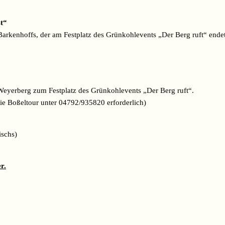
t“
rkenhoffs, der am Festplatz des Grünkohlevents „Der Berg ruft“ endet
 Weyerberg zum Festplatz des Grünkohlevents „Der Berg ruft“.
ie Boßeltour unter 04792/935820 erforderlich)
schs)
er.