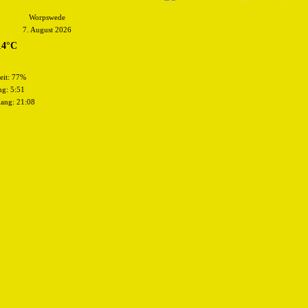
Worpswede
7. August 2026
14°C
eit: 77%
g: 5:51
ang: 21:08