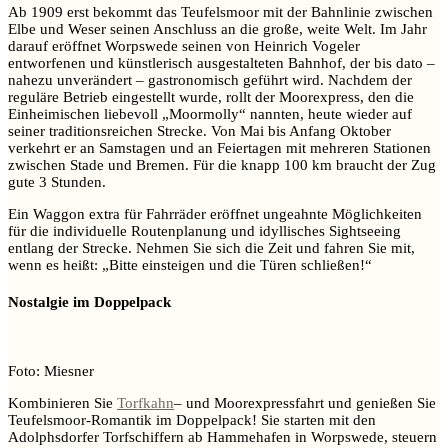
Ab 1909 erst bekommt das Teufelsmoor mit der Bahnlinie zwischen
Elbe und Weser seinen Anschluss an die große, weite Welt. Im Jahr
darauf eröffnet Worpswede seinen von Heinrich Vogeler
entworfenen und künstlerisch ausgestalteten Bahnhof, der bis dato –
nahezu unverändert – gastronomisch geführt wird. Nachdem der
reguläre Betrieb eingestellt wurde, rollt der Moorexpress, den die
Einheimischen liebevoll „Moormolly“ nannten, heute wieder auf
seiner traditionsreichen Strecke. Von Mai bis Anfang Oktober
verkehrt er an Samstagen und an Feiertagen mit mehreren Stationen
zwischen Stade und Bremen. Für die knapp 100 km braucht der Zug
gute 3 Stunden.
Ein Waggon extra für Fahrräder eröffnet ungeahnte Möglichkeiten
für die individuelle Routenplanung und idyllisches Sightseeing
entlang der Strecke. Nehmen Sie sich die Zeit und fahren Sie mit,
wenn es heißt: „Bitte einsteigen und die Türen schließen!“
Nostalgie im Doppelpack
Foto: Miesner
Kombinieren Sie
Torfkahn
– und Moorexpressfahrt und genießen Sie
Teufelsmoor-Romantik im Doppelpack! Sie starten mit den
Adolphsdorfer Torfschiffern ab Hammehafen in Worpswede, steuern