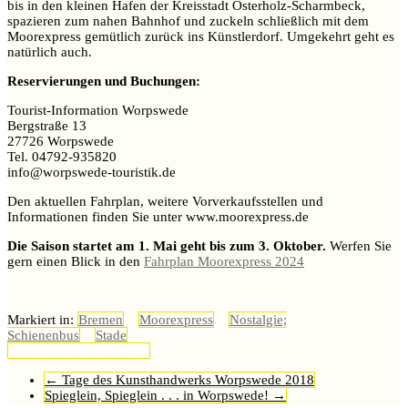
bis in den kleinen Hafen der Kreisstadt Osterholz-Scharmbeck,
spazieren zum nahen Bahnhof und zuckeln schließlich mit dem
Moorexpress gemütlich zurück ins Künstlerdorf. Umgekehrt geht es
natürlich auch.
Reservierungen und Buchungen:
Tourist-Information Worpswede
Bergstraße 13
27726 Worpswede
Tel. 04792-935820
info@worpswede-touristik.de
Den aktuellen Fahrplan, weitere Vorverkaufsstellen und
Informationen finden Sie unter www.moorexpress.de
Die Saison startet am 1. Mai geht bis zum 3. Oktober.
Werfen Sie
gern einen Blick in den
Fahrplan Moorexpress 2024
Markiert in:
Bremen
Moorexpress
Nostalgie;
Schienenbus
Stade
Imke
Allgemein
drucken
←
Tage des Kunsthandwerks Worpswede 2018
Spieglein, Spieglein . . . in Worpswede!
→