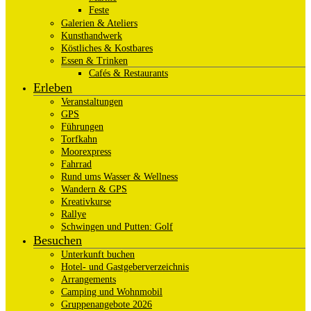
Feste
Galerien & Ateliers
Kunsthandwerk
Köstliches & Kostbares
Essen & Trinken
Cafés & Restaurants
Erleben
Veranstaltungen
GPS
Führungen
Torfkahn
Moorexpress
Fahrrad
Rund ums Wasser & Wellness
Wandern & GPS
Kreativkurse
Rallye
Schwingen und Putten: Golf
Besuchen
Unterkunft buchen
Hotel- und Gastgeberverzeichnis
Arrangements
Camping und Wohnmobil
Gruppenangebote 2026