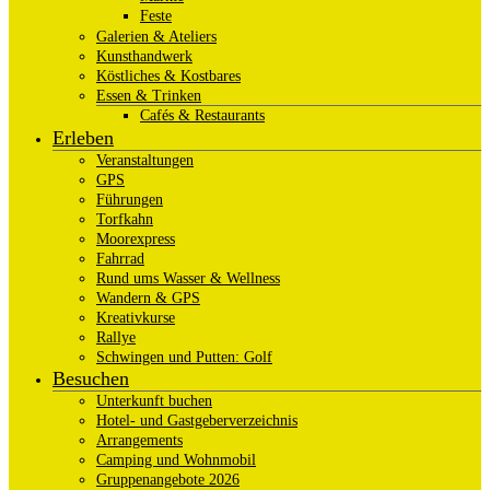
Feste
Galerien & Ateliers
Kunsthandwerk
Köstliches & Kostbares
Essen & Trinken
Cafés & Restaurants
Erleben
Veranstaltungen
GPS
Führungen
Torfkahn
Moorexpress
Fahrrad
Rund ums Wasser & Wellness
Wandern & GPS
Kreativkurse
Rallye
Schwingen und Putten: Golf
Besuchen
Unterkunft buchen
Hotel- und Gastgeberverzeichnis
Arrangements
Camping und Wohnmobil
Gruppenangebote 2026