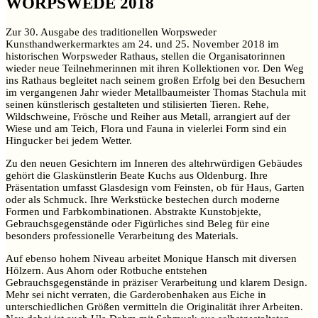
WORPSWEDE 2018
Zur 30. Ausgabe des traditionellen Worpsweder
Kunsthandwerkermarktes am 24. und 25. November 2018 im
historischen Worpsweder Rathaus, stellen die Organisatorinnen
wieder neue Teilnehmerinnen mit ihren Kollektionen vor. Den Weg
ins Rathaus begleitet nach seinem großen Erfolg bei den Besuchern
im vergangenen Jahr wieder Metallbaumeister Thomas Stachula mit
seinen künstlerisch gestalteten und stilisierten Tieren. Rehe,
Wildschweine, Frösche und Reiher aus Metall, arrangiert auf der
Wiese und am Teich, Flora und Fauna in vielerlei Form sind ein
Hingucker bei jedem Wetter.
Zu den neuen Gesichtern im Inneren des altehrwürdigen Gebäudes
gehört die Glaskünstlerin Beate Kuchs aus Oldenburg. Ihre
Präsentation umfasst Glasdesign vom Feinsten, ob für Haus, Garten
oder als Schmuck. Ihre Werkstücke bestechen durch moderne
Formen und Farbkombinationen. Abstrakte Kunstobjekte,
Gebrauchsgegenstände oder Figürliches sind Beleg für eine
besonders professionelle Verarbeitung des Materials.
Auf ebenso hohem Niveau arbeitet Monique Hansch mit diversen
Hölzern. Aus Ahorn oder Rotbuche entstehen
Gebrauchsgegenstände in präziser Verarbeitung und klarem Design.
Mehr sei nicht verraten, die Garderobenhaken aus Eiche in
unterschiedlichen Größen vermitteln die Originalität ihrer Arbeiten.