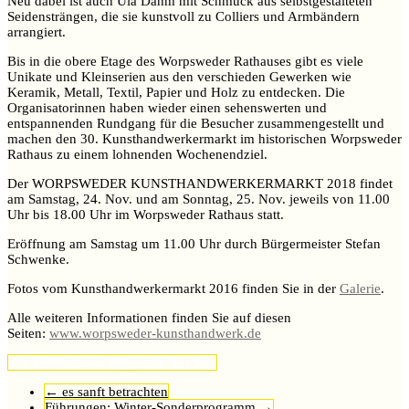
Neu dabei ist auch Ula Dahm mit Schmuck aus selbstgestalteten
Seidensträngen, die sie kunstvoll zu Colliers und Armbändern
arrangiert.
Bis in die obere Etage des Worpsweder Rathauses gibt es viele
Unikate und Kleinserien aus den verschieden Gewerken wie
Keramik, Metall, Textil, Papier und Holz zu entdecken. Die
Organisatorinnen haben wieder einen sehenswerten und
entspannenden Rundgang für die Besucher zusammengestellt und
machen den 30. Kunsthandwerkermarkt im historischen Worpsweder
Rathaus zu einem lohnenden Wochenendziel.
Der WORPSWEDER KUNSTHANDWERKERMARKT 2018 findet
am Samstag, 24. Nov. und am Sonntag, 25. Nov. jeweils von 11.00
Uhr bis 18.00 Uhr im Worpsweder Rathaus statt.
Eröffnung am Samstag um 11.00 Uhr durch Bürgermeister Stefan
Schwenke.
Fotos vom Kunsthandwerkermarkt 2016 finden Sie in der
Galerie
.
Alle weiteren Informationen finden Sie auf diesen
Seiten:
www.worpsweder-kunsthandwerk.de
Ole Mollenhauer
Allgemein
drucken
←
es sanft betrachten
Führungen: Winter-Sonderprogramm
→