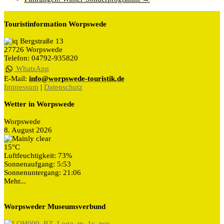
Touristinformation Worpswede
Bergstraße 13
27726 Worpswede
Telefon: 04792-935820
WhatsApp
E-Mail:
info@worpswede-touristik.de
Impressum
|
Datenschutz
Wetter in Worpswede
Worpswede
8. August 2026
15°C
Luftfeuchtigkeit: 73%
Sonnenaufgang: 5:53
Sonnenuntergang: 21:06
Mehr...
Worpsweder Museumsverbund