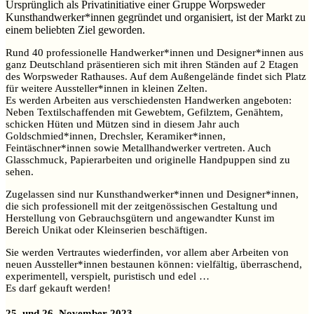
Ursprünglich als Privatinitiative einer Gruppe Worpsweder
Kunsthandwerker*innen gegründet und organisiert, ist der Markt zu
einem beliebten Ziel geworden.
Rund 40 professionelle Handwerker*innen und Designer*innen aus
ganz Deutschland präsentieren sich mit ihren Ständen auf 2 Etagen
des Worpsweder Rathauses. Auf dem Außengelände findet sich Platz
für weitere Aussteller*innen in kleinen Zelten.
Es werden Arbeiten aus verschiedensten Handwerken angeboten:
Neben Textilschaffenden mit Gewebtem, Gefilztem, Genähtem,
schicken Hüten und Mützen sind in diesem Jahr auch
Goldschmied*innen, Drechsler, Keramiker*innen,
Feintäschner*innen sowie Metallhandwerker vertreten. Auch
Glasschmuck, Papierarbeiten und originelle Handpuppen sind zu
sehen.
Zugelassen sind nur Kunsthandwerker*innen und Designer*innen,
die sich professionell mit der zeitgenössischen Gestaltung und
Herstellung von Gebrauchsgütern und angewandter Kunst im
Bereich Unikat oder Kleinserien beschäftigen.
Sie werden Vertrautes wiederfinden, vor allem aber Arbeiten von
neuen Aussteller*innen bestaunen können: vielfältig, überraschend,
experimentell, verspielt, puristisch und edel …
Es darf gekauft werden!
25. und 26. November 2023