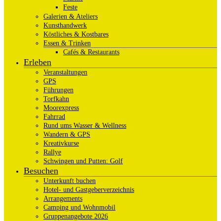
Feste
Galerien & Ateliers
Kunsthandwerk
Köstliches & Kostbares
Essen & Trinken
Cafés & Restaurants
Erleben
Veranstaltungen
GPS
Führungen
Torfkahn
Moorexpress
Fahrrad
Rund ums Wasser & Wellness
Wandern & GPS
Kreativkurse
Rallye
Schwingen und Putten: Golf
Besuchen
Unterkunft buchen
Hotel- und Gastgeberverzeichnis
Arrangements
Camping und Wohnmobil
Gruppenangebote 2026