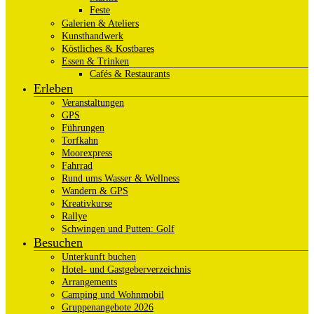
Feste
Galerien & Ateliers
Kunsthandwerk
Köstliches & Kostbares
Essen & Trinken
Cafés & Restaurants
Erleben
Veranstaltungen
GPS
Führungen
Torfkahn
Moorexpress
Fahrrad
Rund ums Wasser & Wellness
Wandern & GPS
Kreativkurse
Rallye
Schwingen und Putten: Golf
Besuchen
Unterkunft buchen
Hotel- und Gastgeberverzeichnis
Arrangements
Camping und Wohnmobil
Gruppenangebote 2026