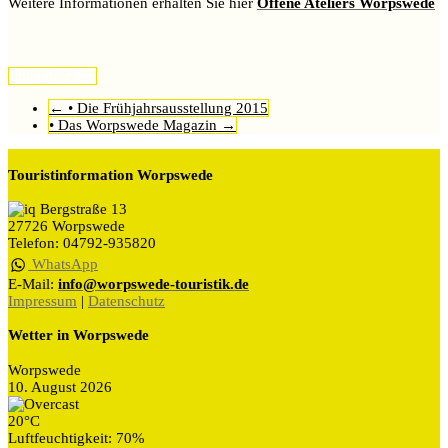
Weitere Informationen erhalten Sie hier
Offene Ateliers Worpswede
Imke
drucken
←
• Die Frühjahrsausstellung 2015
• Das Worpswede Magazin
→
Touristinformation Worpswede
Bergstraße 13
27726 Worpswede
Telefon: 04792-935820
WhatsApp
E-Mail:
info@worpswede-touristik.de
Impressum
|
Datenschutz
Wetter in Worpswede
Worpswede
10. August 2026
20°C
Luftfeuchtigkeit: 70%