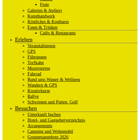
Feste
Galerien & Ateliers
Kunsthandwerk
Köstliches & Kostbares
Essen & Trinken
Cafés & Restaurants
Erleben
Veranstaltungen
GPS
Führungen
Torfkahn
Moorexpress
Fahrrad
Rund ums Wasser & Wellness
Wandern & GPS
Kreativkurse
Rallye
Schwingen und Putten: Golf
Besuchen
Unterkunft buchen
Hotel- und Gastgeberverzeichnis
Arrangements
Camping und Wohnmobil
Gruppenangebote 2026