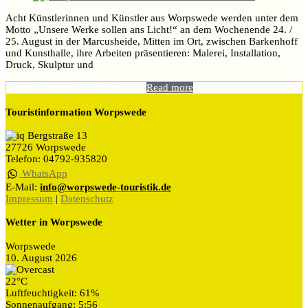
Acht Künstlerinnen und Künstler aus Worpswede werden unter dem
Motto „Unsere Werke sollen ans Licht!“ an dem Wochenende 24. /
25. August in der Marcusheide, Mitten im Ort, zwischen Barkenhoff
und Kunsthalle, ihre Arbeiten präsentieren: Malerei, Installation,
Druck, Skulptur und
Imke
7. August 2019
Allgemein
Read more
Touristinformation Worpswede
Bergstraße 13
27726 Worpswede
Telefon: 04792-935820
WhatsApp
E-Mail:
info@worpswede-touristik.de
Impressum
|
Datenschutz
Wetter in Worpswede
Worpswede
10. August 2026
22°C
Luftfeuchtigkeit: 61%
Sonnenaufgang: 5:56