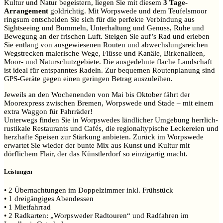
Kultur und Natur begeistern, liegen Sie mit diesem
3 Tage-
Arrangement
goldrichtig. Mit Worpswede und dem Teufelsmoor
ringsum entscheiden Sie sich für die perfekte Verbindung aus
Sightseeing und Bummeln, Unterhaltung und Genuss, Ruhe und
Bewegung an der frischen Luft. Steigen Sie auf’s Rad und erleben
Sie entlang von ausgewiesenen Routen und abwechslungsreichen
Wegstrecken malerische Wege, Flüsse und Kanäle, Birkenalleen,
Moor- und Naturschutzgebiete. Die ausgedehnte flache Landschaft
ist ideal für entspanntes Radeln. Zur bequemen Routenplanung sind
GPS-Geräte gegen einen geringen Betrag auszuleihen.
Jeweils an den Wochenenden von Mai bis Oktober fährt der
Moorexpress zwischen Bremen, Worpswede und Stade – mit einem
extra Waggon für Fahrräder!
Unterwegs finden Sie in Worpswedes ländlicher Umgebung herrlich-
rustikale Restaurants und Cafés, die regionaltypische Leckereien und
herzhafte Speisen zur Stärkung anbieten. Zurück im Worpswede
erwartet Sie wieder der bunte Mix aus Kunst und Kultur mit
dörflichem Flair, der das Künstlerdorf so einzigartig macht.
Leistungen
• 2 Übernachtungen im Doppelzimmer inkl. Frühstück
• 1 dreigängiges Abendessen
• 1 Mietfahrrad
• 2 Radkarten: „Worpsweder Radtouren“ und Radfahren im