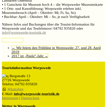
Landkreis Osterholz
• 1 Gutschein für Museum hoch 4 – die Worpsweder Museumskarte
• 1 Orts- und Kunstführung: Worpswede erleben inkl.
Museumsbesuch (April – Oktober: Mi, Fr, Sa, So)
• Buchbar: April – Oktober: Mi – So, je nach Verfügbarkeit
Nähere Infos und Buchungen über die Tourist-Information für
Worpswede und das Teufelsmoor: 04792 935820 oder
info@worpswede-touristik.de
Imke
drucken
←
Wir feiern den Frühling in Worpswede: 27. und 28. April
2019
2017 ist „Paula“-Jahr
→
Touristinformation Worpswede
Bergstraße 13
27726 Worpswede
Telefon: 04792-935820
WhatsApp
E-Mail:
info@worpswede-touristik.de
Impressum
|
Datenschutz
Wetter in Worpswede