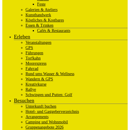
Feste
Galerien & Ateliers
Kunsthandwerk
Köstliches & Kostbares
Essen & Trinken
Cafés & Restaurants
Erleben
Veranstaltungen
GPS
Führungen
Torfkahn
Moorexpress
Fahrrad
Rund ums Wasser & Wellness
Wandern & GPS
Kreativkurse
Rallye
Schwingen und Putten: Golf
Besuchen
Unterkunft buchen
Hotel- und Gastgeberverzeichnis
Arrangements
Camping und Wohnmobil
Gruppenangebote 2026