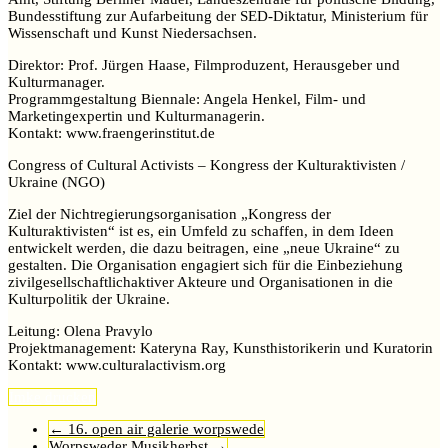
Bundesstiftung zur Aufarbeitung der SED-Diktatur, Ministerium für
Wissenschaft und Kunst Niedersachsen.
Direktor: Prof. Jürgen Haase, Filmproduzent, Herausgeber und
Kulturmanager.
Programmgestaltung Biennale: Angela Henkel, Film- und
Marketingexpertin und Kulturmanagerin.
Kontakt: www.fraengerinstitut.de
Congress of Cultural Activists – Kongress der Kulturaktivisten /
Ukraine (NGO)
Ziel der Nichtregierungsorganisation „Kongress der
Kulturaktivisten“ ist es, ein Umfeld zu schaffen, in dem Ideen
entwickelt werden, die dazu beitragen, eine „neue Ukraine“ zu
gestalten. Die Organisation engagiert sich für die Einbeziehung
zivilgesellschaftlichaktiver Akteure und Organisationen in die
Kulturpolitik der Ukraine.
Leitung: Olena Pravylo
Projektmanagement: Kateryna Ray, Kunsthistorikerin und Kuratorin
Kontakt: www.culturalactivism.org
Imke
drucken
←
16. open air galerie worpswede
Worpsweder Musikherbst
→