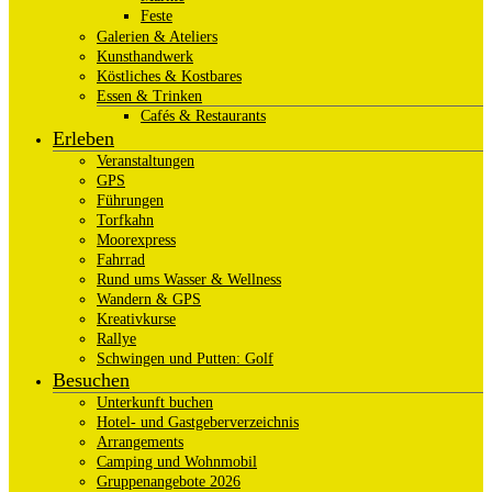
Feste
Galerien & Ateliers
Kunsthandwerk
Köstliches & Kostbares
Essen & Trinken
Cafés & Restaurants
Erleben
Veranstaltungen
GPS
Führungen
Torfkahn
Moorexpress
Fahrrad
Rund ums Wasser & Wellness
Wandern & GPS
Kreativkurse
Rallye
Schwingen und Putten: Golf
Besuchen
Unterkunft buchen
Hotel- und Gastgeberverzeichnis
Arrangements
Camping und Wohnmobil
Gruppenangebote 2026