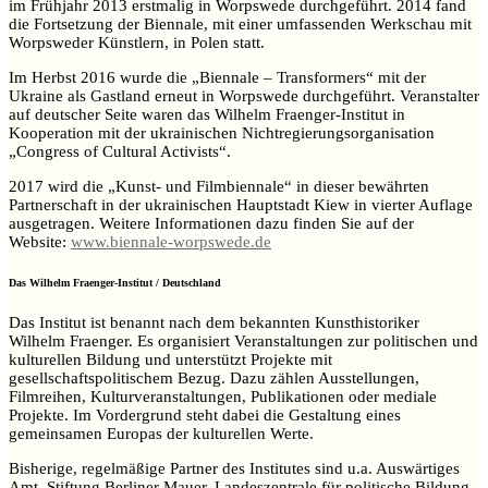
im Frühjahr 2013 erstmalig in Worpswede durchgeführt. 2014 fand
die Fortsetzung der Biennale, mit einer umfassenden Werkschau mit
Worpsweder Künstlern, in Polen statt.
Im Herbst 2016 wurde die „Biennale – Transformers“ mit der
Ukraine als Gastland erneut in Worpswede durchgeführt. Veranstalter
auf deutscher Seite waren das Wilhelm Fraenger-Institut in
Kooperation mit der ukrainischen Nichtregierungsorganisation
„Congress of Cultural Activists“.
2017 wird die „Kunst- und Filmbiennale“ in dieser bewährten
Partnerschaft in der ukrainischen Hauptstadt Kiew in vierter Auflage
ausgetragen. Weitere Informationen dazu finden Sie auf der
Website:
www.biennale-worpswede.de
Das Wilhelm Fraenger-Institut / Deutschland
Das Institut ist benannt nach dem bekannten Kunsthistoriker
Wilhelm Fraenger. Es organisiert Veranstaltungen zur politischen und
kulturellen Bildung und unterstützt Projekte mit
gesellschaftspolitischem Bezug. Dazu zählen Ausstellungen,
Filmreihen, Kulturveranstaltungen, Publikationen oder mediale
Projekte. Im Vordergrund steht dabei die Gestaltung eines
gemeinsamen Europas der kulturellen Werte.
Bisherige, regelmäßige Partner des Institutes sind u.a. Auswärtiges
Amt, Stiftung Berliner Mauer, Landeszentrale für politische Bildung,