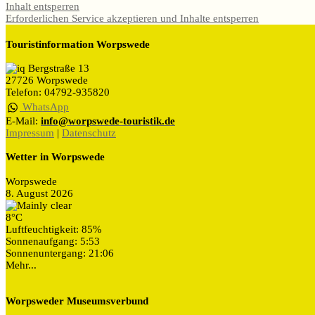
Inhalt entsperren
Erforderlichen Service akzeptieren und Inhalte entsperren
Touristinformation Worpswede
Bergstraße 13
27726 Worpswede
Telefon: 04792-935820
WhatsApp
E-Mail:
info@worpswede-touristik.de
Impressum
|
Datenschutz
Wetter in Worpswede
Worpswede
8. August 2026
8°C
Luftfeuchtigkeit: 85%
Sonnenaufgang: 5:53
Sonnenuntergang: 21:06
Mehr...
Worpsweder Museumsverbund