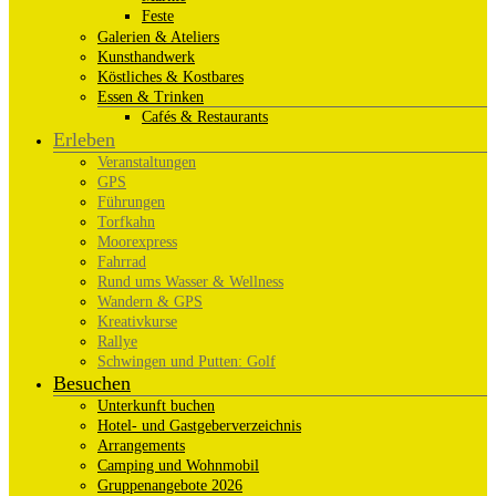
Feste
Galerien & Ateliers
Kunsthandwerk
Köstliches & Kostbares
Essen & Trinken
Cafés & Restaurants
Erleben
Veranstaltungen
GPS
Führungen
Torfkahn
Moorexpress
Fahrrad
Rund ums Wasser & Wellness
Wandern & GPS
Kreativkurse
Rallye
Schwingen und Putten: Golf
Besuchen
Unterkunft buchen
Hotel- und Gastgeberverzeichnis
Arrangements
Camping und Wohnmobil
Gruppenangebote 2026