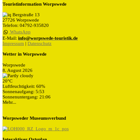
Touristinformation Worpswede
Bergstraße 13
27726 Worpswede
Telefon: 04792-935820
WhatsApp
E-Mail:
info@worpswede-touristik.de
Impressum
|
Datenschutz
Wetter in Worpswede
Worpswede
8. August 2026
20°C
Luftfeuchtigkeit: 60%
Sonnenaufgang: 5:53
Sonnenuntergang: 21:06
Mehr...
Worpsweder Museumsverbund
Interaktiver Ortsplan