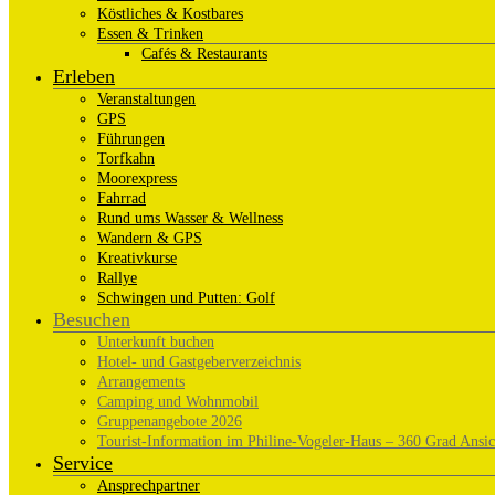
Köstliches & Kostbares
Essen & Trinken
Cafés & Restaurants
Erleben
Veranstaltungen
GPS
Führungen
Torfkahn
Moorexpress
Fahrrad
Rund ums Wasser & Wellness
Wandern & GPS
Kreativkurse
Rallye
Schwingen und Putten: Golf
Besuchen
Unterkunft buchen
Hotel- und Gastgeberverzeichnis
Arrangements
Camping und Wohnmobil
Gruppenangebote 2026
Tourist-Information im Philine-Vogeler-Haus – 360 Grad Ansic
Service
Ansprechpartner