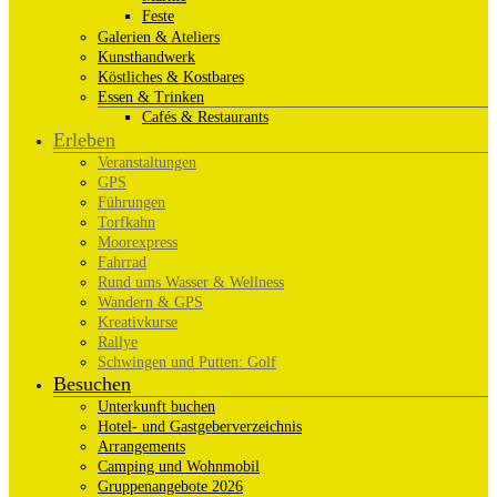
Feste
Galerien & Ateliers
Kunsthandwerk
Köstliches & Kostbares
Essen & Trinken
Cafés & Restaurants
Erleben
Veranstaltungen
GPS
Führungen
Torfkahn
Moorexpress
Fahrrad
Rund ums Wasser & Wellness
Wandern & GPS
Kreativkurse
Rallye
Schwingen und Putten: Golf
Besuchen
Unterkunft buchen
Hotel- und Gastgeberverzeichnis
Arrangements
Camping und Wohnmobil
Gruppenangebote 2026