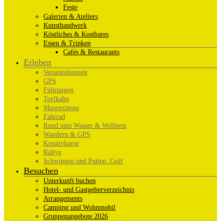
Feste
Galerien & Ateliers
Kunsthandwerk
Köstliches & Kostbares
Essen & Trinken
Cafés & Restaurants
Erleben
Veranstaltungen
GPS
Führungen
Torfkahn
Moorexpress
Fahrrad
Rund ums Wasser & Wellness
Wandern & GPS
Kreativkurse
Rallye
Schwingen und Putten: Golf
Besuchen
Unterkunft buchen
Hotel- und Gastgeberverzeichnis
Arrangements
Camping und Wohnmobil
Gruppenangebote 2026