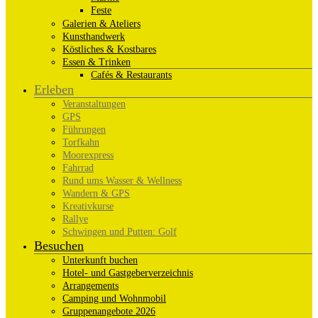
Feste
Galerien & Ateliers
Kunsthandwerk
Köstliches & Kostbares
Essen & Trinken
Cafés & Restaurants
Erleben
Veranstaltungen
GPS
Führungen
Torfkahn
Moorexpress
Fahrrad
Rund ums Wasser & Wellness
Wandern & GPS
Kreativkurse
Rallye
Schwingen und Putten: Golf
Besuchen
Unterkunft buchen
Hotel- und Gastgeberverzeichnis
Arrangements
Camping und Wohnmobil
Gruppenangebote 2026