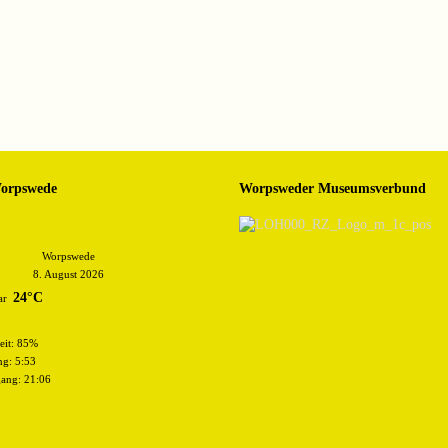
Worpswede
Worpsweder Museumsverbund
Worpswede
8. August 2026
24°C
eit: 85%
g: 5:53
ang: 21:06